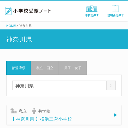
HOME
>
神奈川県
神奈川県
都道府県
私立・国立
男子・女子
都
神奈川県
道
府
県
私立
共学校
か
【 神奈川県 】横浜三育小学校
ら