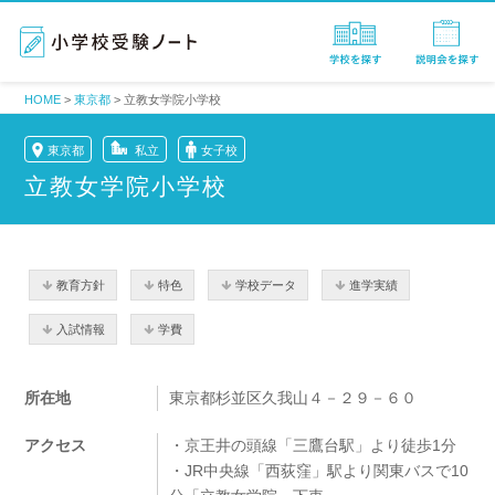
HOME
>
東京都
>
立教女学院小学校
東京都
私立
女子校
立教女学院小学校
教育方針
特色
学校データ
進学実績
入試情報
学費
所在地
東京都杉並区久我山４－２９－６０
アクセス
・京王井の頭線「三鷹台駅」より徒歩1分
・JR中央線「西荻窪」駅より関東バスで10