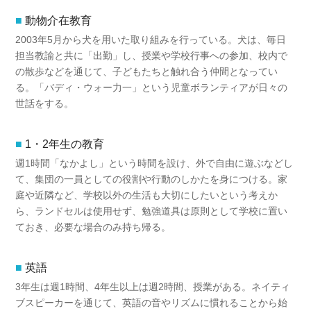
動物介在教育
2003年5月から犬を用いた取り組みを行っている。犬は、毎日
担当教諭と共に「出勤」し、授業や学校行事への参加、校内で
の散歩などを通じて、子どもたちと触れ合う仲間となってい
る。「バディ・ウォー力一」という児童ボランティアが日々の
世話をする。
1・2年生の教育
週1時間「なかよし」という時間を設け、外で自由に遊ぶなどし
て、集団の一員としての役割や行動のしかたを身につける。家
庭や近隣など、学校以外の生活も大切にしたいという考えか
ら、ランドセルは使用せず、勉強道具は原則として学校に置い
ておき、必要な場合のみ持ち帰る。
英語
3年生は週1時間、4年生以上は週2時間、授業がある。ネイティ
ブスピーカーを通じて、英語の音やリズムに慣れることから始