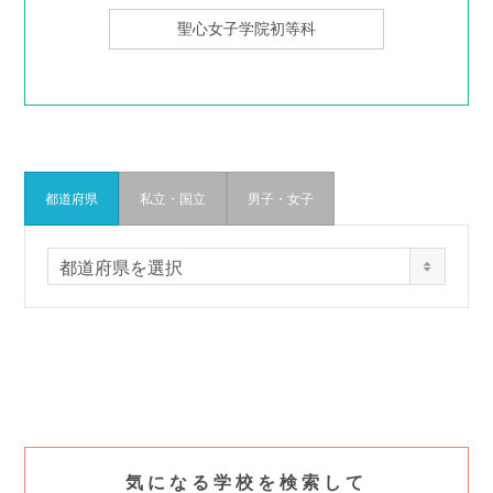
聖心女子学院初等科
都道府県
私立・国立
男子・女子
都
都道府県を選択
道
府
県
か
ら
検
索
気になる学校を検索して