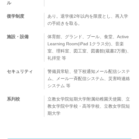
ル
復学制度
あり。退学後2年以内を限度とし、再入学
の手続きを取る。
施設・設備
体育館、グランド、プール、食堂、Active
Learning Room(iPad 1クラス分)、音楽
室、理科室、図工室、図書館(蔵書2万冊)、
礼拝堂 等
セキュリティ
警備員常駐、登下校通知メール配信システ
ム、メール一斉配信システム、災害時連絡
システム 等
系列校
立教女学院短期大学附属幼稚園天使園、立
教女学院中学校・高等学校、立教女学院短
期大学