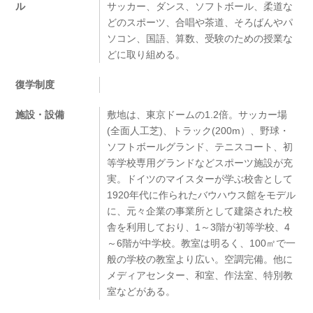
ル
サッカー、ダンス、ソフトボール、柔道な
どのスポーツ、合唱や茶道、そろばんやパ
ソコン、国語、算数、受験のための授業な
どに取り組める。
復学制度
施設・設備
敷地は、東京ドームの1.2倍。サッカー場
(全面人工芝)、トラック(200m）、野球・
ソフトボールグランド、テニスコート、初
等学校専用グランドなどスポーツ施設が充
実。ドイツのマイスターが学ぶ校舎として
1920年代に作られたバウハウス館をモデル
に、元々企業の事業所として建築された校
舎を利用しており、1～3階が初等学校、4
～6階が中学校。教室は明るく、100㎡で一
般の学校の教室より広い。空調完備。他に
メディアセンター、和室、作法室、特別教
室などがある。