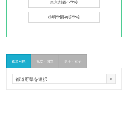
東京創価小学校
啓明学園初等学校
都道府県
私立・国立
男子・女子
都
都道府県を選択
道
府
県
か
ら
検