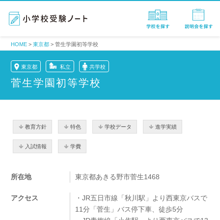
HOME
>
東京都
>
菅生学園初等学校
東京都
私立
共学校
菅生学園初等学校
教育方針
特色
学校データ
進学実績
入試情報
学費
所在地
東京都あきる野市菅生1468
アクセス
・JR五日市線「秋川駅」より西東京バスで
11分「菅生」バス停下車、徒歩5分