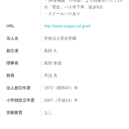
・JR青梅線「小作駅」より西東京バスで13
分「菅生」バス停下車、徒歩5分
・スクールバスあり
URL
http://www.sugao.ed.jp/el/
法人名
学校法人菅生学園
創立者
島田 久
理事長
島田 幸成
校長
丹治 充
法人創立年度
1972（昭和47）年
小学校設立年度
2007（平成19）年
宗教教育
なし