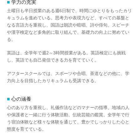
学力の充実
土曜日も半日授業のある週6日制で、時間にゆとりをもったカリ
キュラムを進めている。思考力や表現力など、すべての基盤と
なる言語力を重視し、国語は朗読や暗唱、詩や俳句、スピーチ
や漢字検定など多角的に取り組んで、基礎力の向上に努めてい
る。
英語は、全学年で週2～3時間授業がある。英語検定にも挑戦
し、英語でも自己発信できる力を育てていく。
アフタースクールでは、スポーツや合唱、茶道などの他に、学
力向上を目指したカリキュラムも受講できる。
心の涵養
心のあり方を重視し、礼儀作法などのマナーの指導、地域の人
や保護者と一緒に行う体験活動、伝統芸能の鑑賞、全学年で行
う宿泊体験など様々な体験を通じて、豊かでしっかりした心と
態度を育てている。